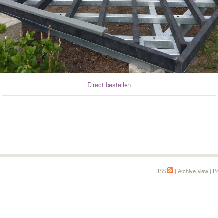
Direct bestellen
RSS
|
Archive View
| P