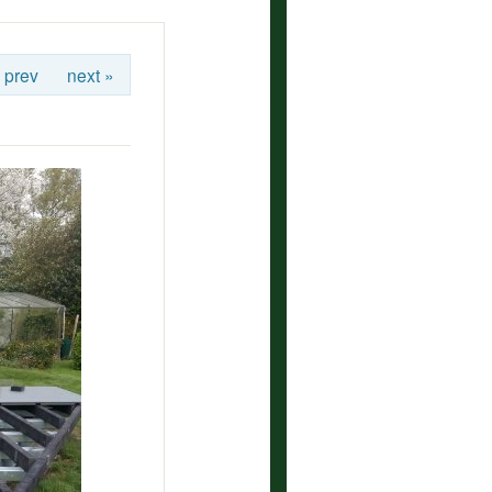
 prev
next »