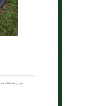
owered by
Zenphoto