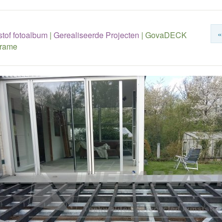
«
tof fotoalbum
|
Gerealiseerde Projecten
|
GovaDECK
frame