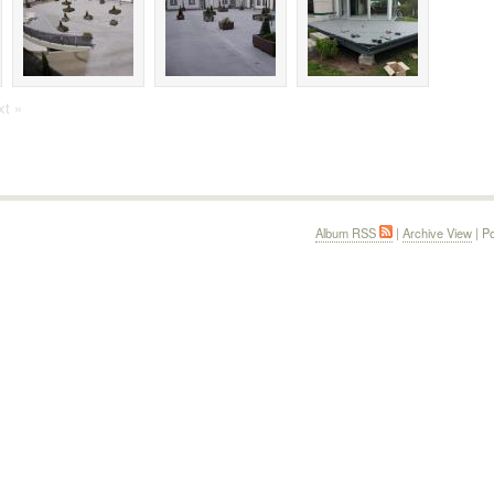
xt »
Album RSS
|
Archive View
| P