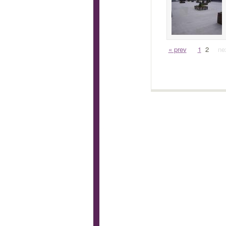
« prev
1
2
ne