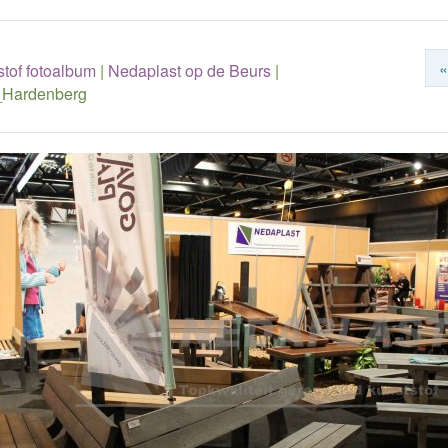
«
tof fotoalbum
|
Nedaplast op de Beurs
|
_Hardenberg