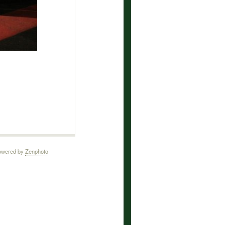
owered by
Zenphoto