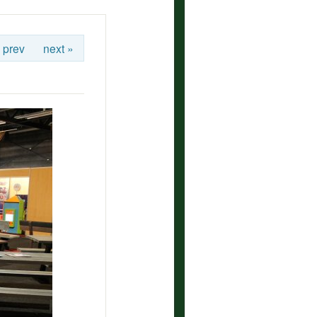
 prev
next »