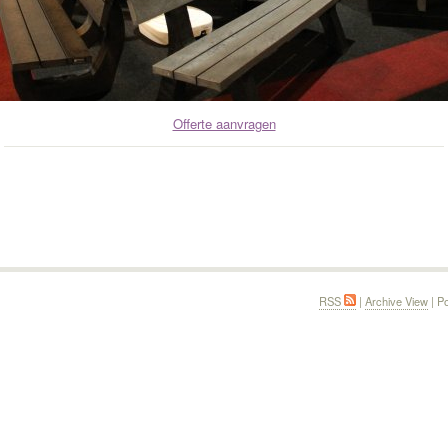
Offerte aanvragen
RSS
|
Archive View
| P