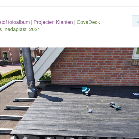
«
tof fotoalbum
|
Projecten Klanten
|
GovaDeck
as_nedaplast_2021