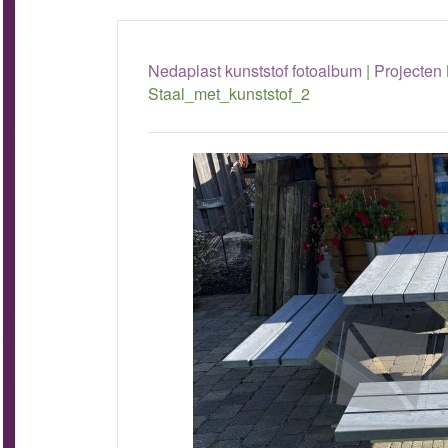
Nedaplast kunststof fotoalbum
|
Projecten
Staal_met_kunststof_2